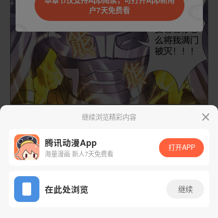
本章节仅支持App阅读，可打开App新用
户7天免费看
取消
立即前往
继续浏览精彩内容
下一话
腾漫App免费看
腾讯动漫App
打开APP
海量漫画 新人7天免费看
App免费看
在此处浏览
继续
81话 1/1