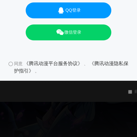
QQ登录
微信登录
《腾讯动漫平台服务协议》
《腾讯动漫隐私保
同意
、
护指引》
。