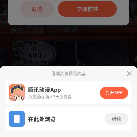
本章节仅支持App阅读，可打开App新用
户7天免费看
取消
立即前往
继续浏览精彩内容
下一话
腾漫App免费看
腾讯动漫App
打开APP
海量漫画 新人7天免费看
App免费看
在此处浏览
继续
191话 1/1