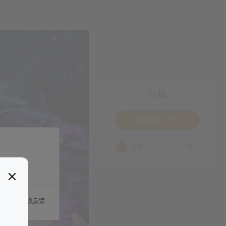
吐槽
我要来一发