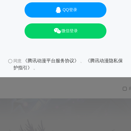
QQ登录
微信登录
《腾讯动漫平台服务协议》
《腾讯动漫隐私保
同意
、
护指引》
。