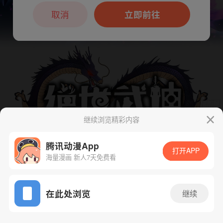
本章节仅支持App阅读，可打开App新用
户7天免费看
取消
立即前往
继续浏览精彩内容
下一话
腾漫App免费看
腾讯动漫App
打开APP
海量漫画 新人7天免费看
App免费看
在此处浏览
继续
858话 1/1