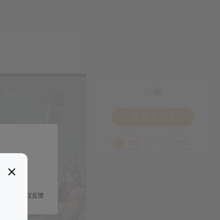
吐槽
我要来一发