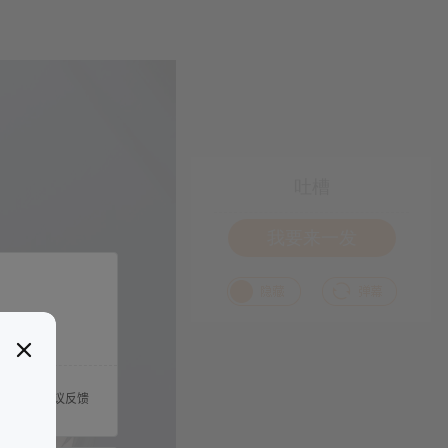
吐槽
我要来一发