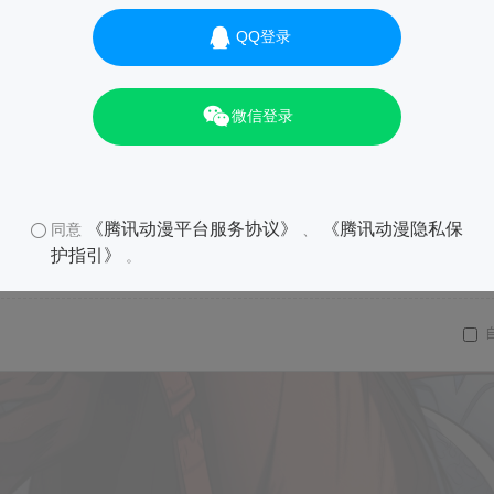
QQ登录
微信登录
《腾讯动漫平台服务协议》
《腾讯动漫隐私保
同意
、
护指引》
。