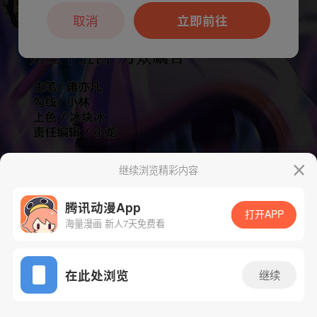
本章节仅支持App阅读，可打开App新用
户7天免费看
取消
立即前往
继续浏览精彩内容
下一话
腾漫App免费看
腾讯动漫App
打开APP
海量漫画 新人7天免费看
App免费看
在此处浏览
继续
108话 1/1