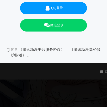
QQ登录
微信登录
《腾讯动漫平台服务协议》
《腾讯动漫隐私保
同意
、
护指引》
。