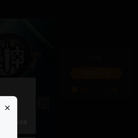
吐槽
我要来一发