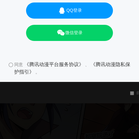
QQ登录
微信登录
《腾讯动漫平台服务协议》
《腾讯动漫隐私保
同意
、
护指引》
。