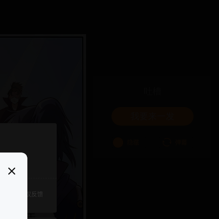
吐槽
我要来一发