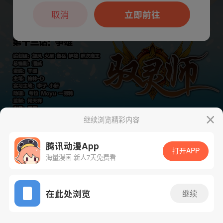
本章节仅支持App阅读，可打开App新用
户7天免费看
取消
立即前往
继续浏览精彩内容
下一话
腾漫App免费看
腾讯动漫App
打开APP
海量漫画 新人7天免费看
App免费看
在此处浏览
继续
214话 1/1