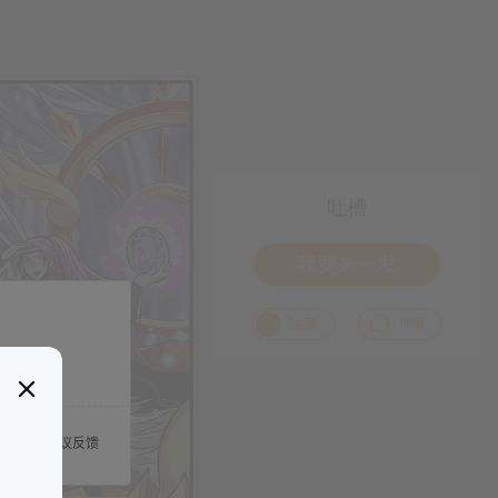
吐槽
我要来一发