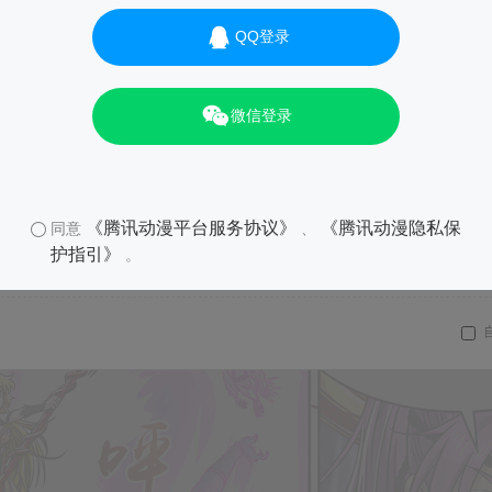
QQ登录
微信登录
《腾讯动漫平台服务协议》
《腾讯动漫隐私保
同意
、
护指引》
。