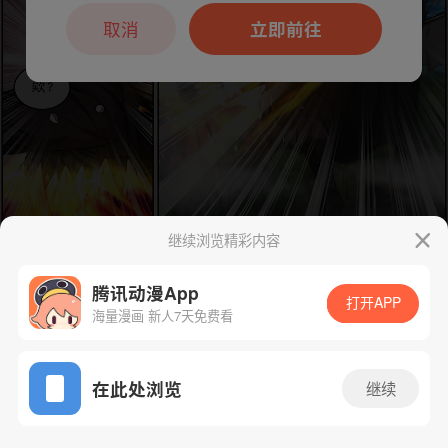
本章节仅支持App阅读，可打开App新用
户7天免费看
取消
立即前往
继续浏览精彩内容
腾讯动漫App
打开APP
海量漫画 新人7天免费看
下一话
腾漫App免费看
App免费看
在此处浏览
继续
369话 1/1