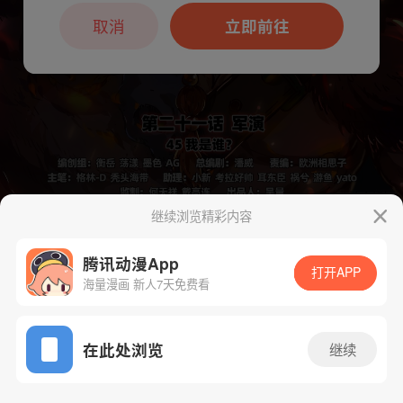
本章节仅支持App阅读，可打开App新用
户7天免费看
取消
立即前往
继续浏览精彩内容
下一话
腾漫App免费看
腾讯动漫App
打开APP
海量漫画 新人7天免费看
App免费看
在此处浏览
继续
425话 1/1