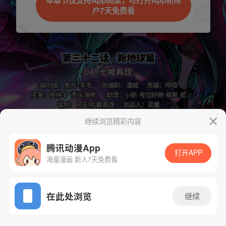
本章节仅支持App阅读，可打开App新用
户7天免费看
取消
立即前往
继续浏览精彩内容
下一话
腾漫App免费看
腾讯动漫App
打开APP
海量漫画 新人7天免费看
App免费看
在此处浏览
继续
883话 1/1