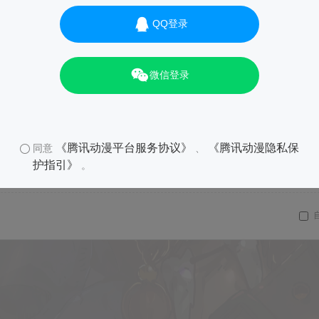
QQ登录
微信登录
《腾讯动漫平台服务协议》
《腾讯动漫隐私保
同意
、
护指引》
。