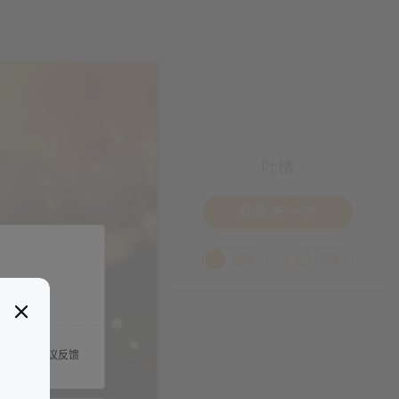
吐槽
我要来一发