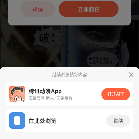
本章节仅支持App阅读，可打开App新用
户7天免费看
取消
立即前往
继续浏览精彩内容
腾讯动漫App
打开APP
海量漫画 新人7天免费看
下一话
腾漫App免费看
App免费看
在此处浏览
继续
334话 1/1