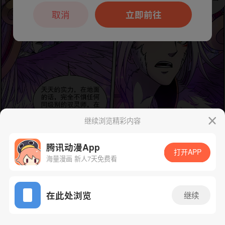
本章节仅支持App阅读，可打开App新用
户7天免费看
取消
立即前往
继续浏览精彩内容
腾讯动漫App
打开APP
海量漫画 新人7天免费看
下一话
腾漫App免费看
App免费看
在此处浏览
继续
379话 1/1