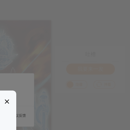
吐槽
我要来一发