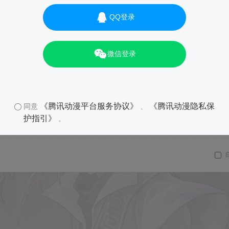
QQ登录
微信登录
《腾讯动漫平台服务协议》
《腾讯动漫隐私保
同意
、
护指引》
。