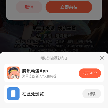
本章节仅支持App阅读，可打开App新用
户7天免费看
取消
立即前往
继续浏览精彩内容
下一话
腾漫App免费看
腾讯动漫App
打开APP
海量漫画 新人7天免费看
App免费看
在此处浏览
继续
724话 1/1