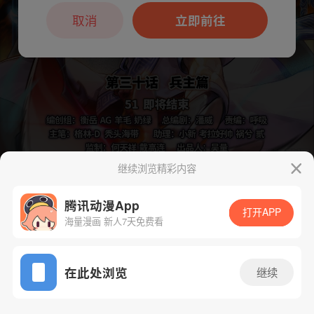
本章节仅支持App阅读，可打开App新用
户7天免费看
取消
立即前往
继续浏览精彩内容
下一话
腾漫App免费看
腾讯动漫App
打开APP
海量漫画 新人7天免费看
App免费看
在此处浏览
继续
796话 1/1