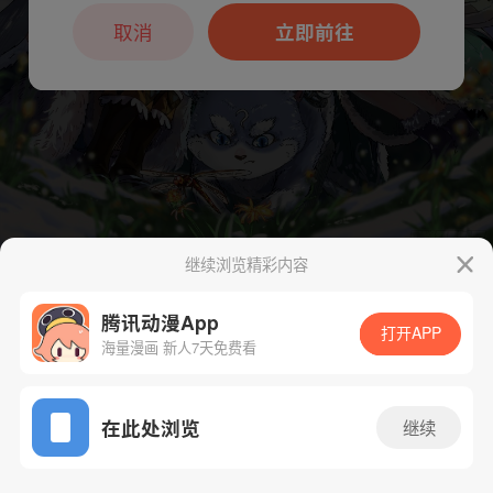
本章节仅支持App阅读，可打开App新用
户7天免费看
取消
立即前往
继续浏览精彩内容
下一话
腾漫App免费看
腾讯动漫App
打开APP
海量漫画 新人7天免费看
App免费看
在此处浏览
继续
469话 1/1