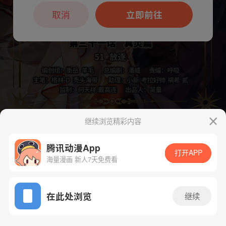
本章节仅支持App阅读，可打开App新用
户7天免费看
取消
立即前往
继续浏览精彩内容
下一话
腾漫App免费看
腾讯动漫App
打开APP
海量漫画 新人7天免费看
App免费看
在此处浏览
继续
849话 1/1