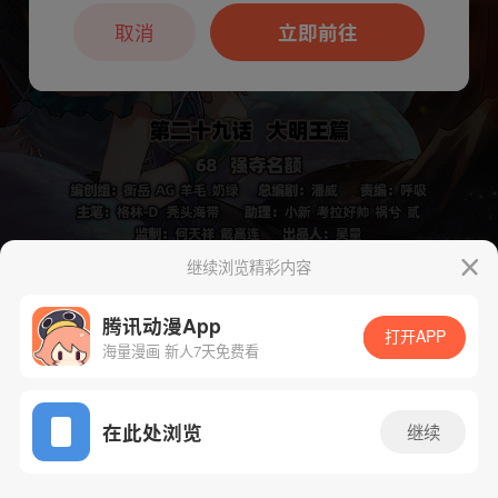
本章节仅支持App阅读，可打开App新用
户7天免费看
取消
立即前往
继续浏览精彩内容
下一话
腾漫App免费看
腾讯动漫App
打开APP
海量漫画 新人7天免费看
App免费看
在此处浏览
继续
707话 1/1