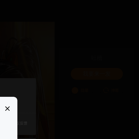
吐槽
我要来一发