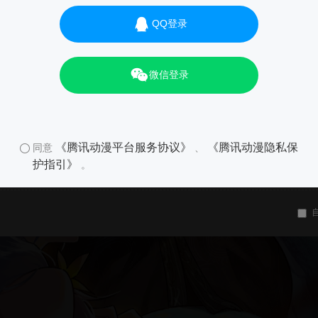
QQ登录
微信登录
《腾讯动漫平台服务协议》
《腾讯动漫隐私保
同意
、
护指引》
。