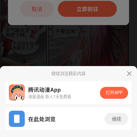
本章节仅支持App阅读，可打开App新用
户7天免费看
取消
立即前往
继续浏览精彩内容
腾讯动漫App
打开APP
海量漫画 新人7天免费看
下一话
腾漫App免费看
App免费看
在此处浏览
继续
305话 1/1