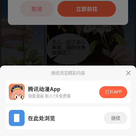
本章节仅支持App阅读，可打开App新用
户7天免费看
取消
立即前往
继续浏览精彩内容
腾讯动漫App
打开APP
海量漫画 新人7天免费看
下一话
腾漫App免费看
App免费看
在此处浏览
继续
183话 1/1