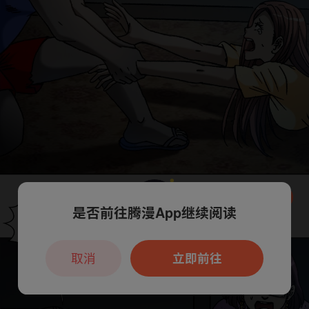
是否前往腾漫App继续阅读
本章节仅支持App阅读，可打开App新用
户7天免费看
取消
立即前往