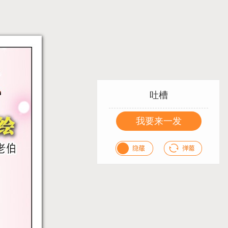
吐槽
我要来一发