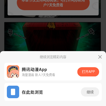
本章节仅支持App阅读，可打开App新用
户7天免费看
继续浏览精彩内容
腾讯动漫App
下一话
腾漫App免费看
打开APP
海量漫画 新人7天免费看
App免费看
在此处浏览
继续
398话 1/1