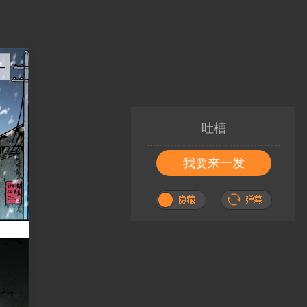
吐槽
我要来一发