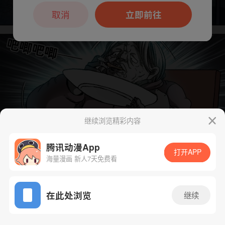
本章节仅支持App阅读，可打开App新用
户7天免费看
取消
立即前往
继续浏览精彩内容
腾讯动漫App
打开APP
海量漫画 新人7天免费看
App免费看
下一话
腾漫App免费看
在此处浏览
继续
858话 1/1