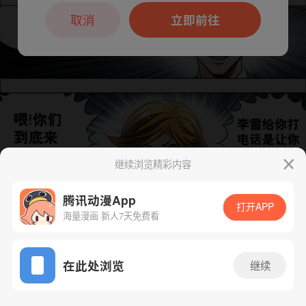
本章节仅支持App阅读，可打开App新用
户7天免费看
取消
立即前往
继续浏览精彩内容
腾讯动漫App
打开APP
海量漫画 新人7天免费看
App免费看
下一话
腾漫App免费看
在此处浏览
继续
677话 1/1