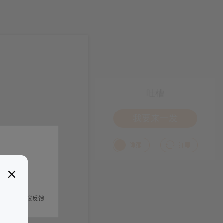
吐槽
我要来一发