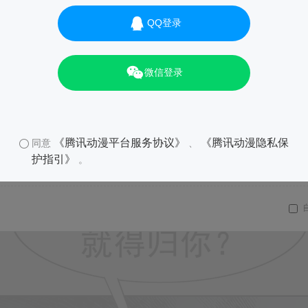
QQ登录
微信登录
《腾讯动漫平台服务协议》
《腾讯动漫隐私保
同意
、
护指引》
。