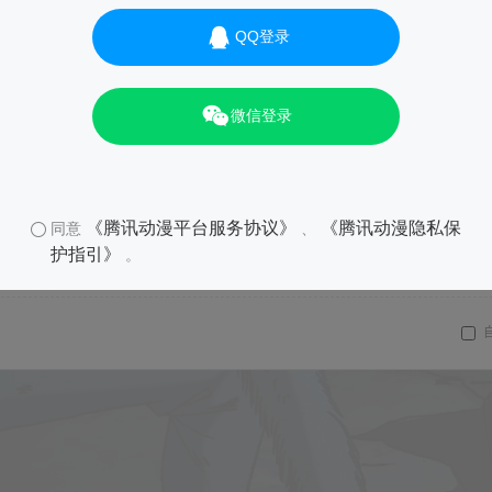
QQ登录
微信登录
《腾讯动漫平台服务协议》
《腾讯动漫隐私保
同意
、
护指引》
。