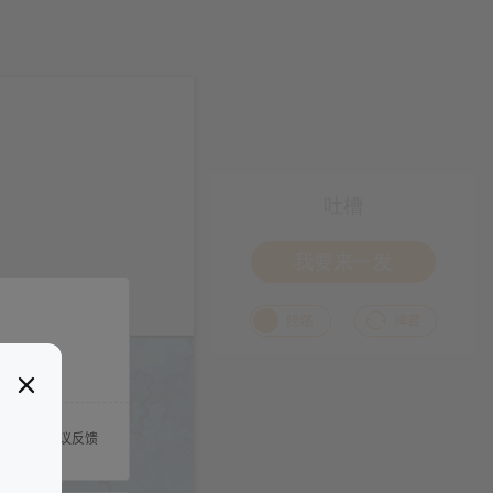
吐槽
我要来一发