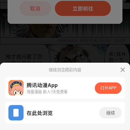
本章节仅支持App阅读，可打开App新用
户7天免费看
取消
立即前往
继续浏览精彩内容
腾讯动漫App
打开APP
海量漫画 新人7天免费看
App免费看
下一话
腾漫App免费看
在此处浏览
继续
688话 1/1