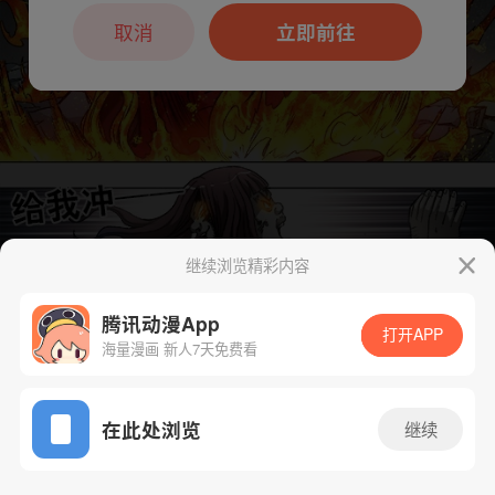
本章节仅支持App阅读，可打开App新用
户7天免费看
取消
立即前往
继续浏览精彩内容
腾讯动漫App
打开APP
海量漫画 新人7天免费看
App免费看
下一话
腾漫App免费看
在此处浏览
继续
776话 1/1