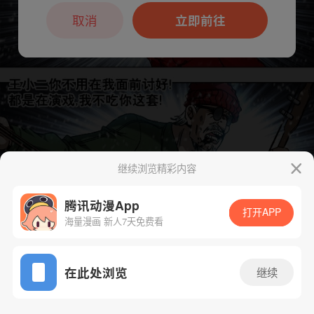
本章节仅支持App阅读，可打开App新用
户7天免费看
取消
立即前往
继续浏览精彩内容
腾讯动漫App
打开APP
海量漫画 新人7天免费看
App免费看
下一话
腾漫App免费看
在此处浏览
继续
797话 1/1