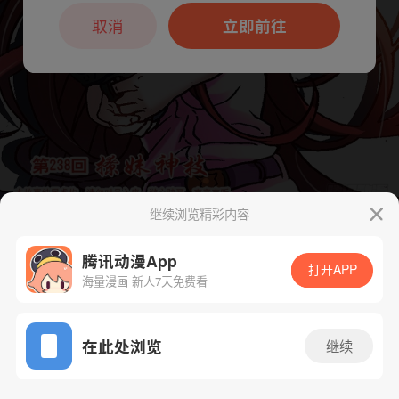
本章节仅支持App阅读，可打开App新用
户7天免费看
取消
立即前往
继续浏览精彩内容
下一话
腾漫App免费看
腾讯动漫App
打开APP
海量漫画 新人7天免费看
App免费看
在此处浏览
继续
745话 1/1