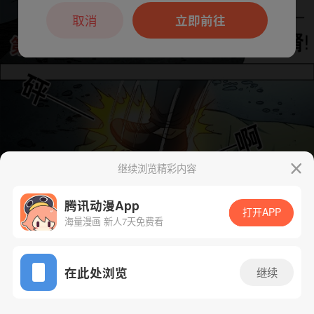
本章节仅支持App阅读，可打开App新用
户7天免费看
取消
立即前往
继续浏览精彩内容
腾讯动漫App
打开APP
海量漫画 新人7天免费看
App免费看
下一话
腾漫App免费看
在此处浏览
继续
667话 1/1