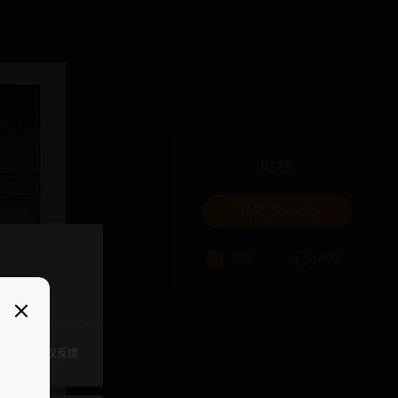
吐槽
我要来一发