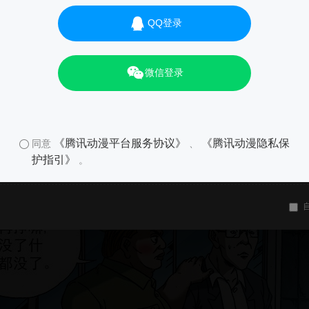
QQ登录
微信登录
《腾讯动漫平台服务协议》
《腾讯动漫隐私保
同意
、
护指引》
。