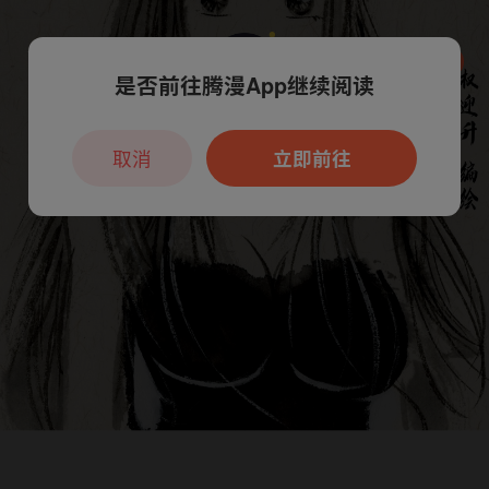
是否前往腾漫App继续阅读
本章节仅支持App阅读，可打开App新用
户7天免费看
取消
立即前往