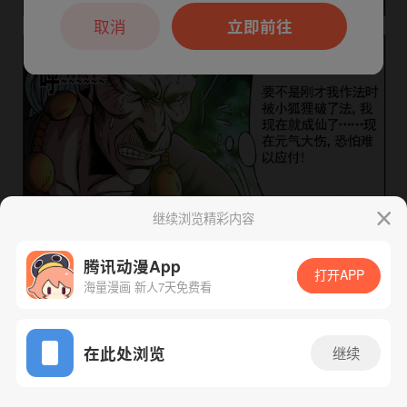
本章节仅支持App阅读，可打开App新用
户7天免费看
取消
立即前往
继续浏览精彩内容
腾讯动漫App
下一话
腾漫App免费看
打开APP
海量漫画 新人7天免费看
App免费看
在此处浏览
继续
240话 1/1