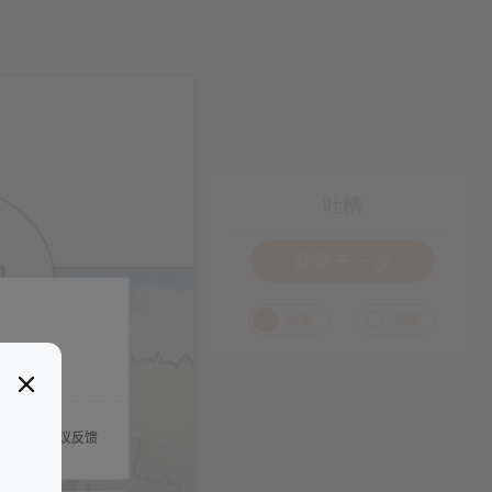
吐槽
我要来一发