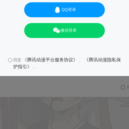
QQ登录
微信登录
《腾讯动漫平台服务协议》
《腾讯动漫隐私保
同意
、
护指引》
。