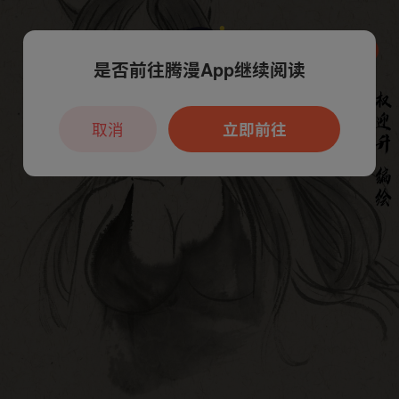
是否前往腾漫App继续阅读
本章节仅支持App阅读，可打开App新用
户7天免费看
取消
立即前往