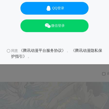
QQ登录
微信登录
《腾讯动漫平台服务协议》
《腾讯动漫隐私保
同意
、
护指引》
。