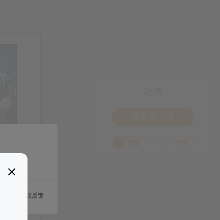
吐槽
我要来一发