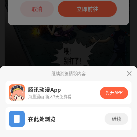
本章节仅支持App阅读，可打开App新用
户7天免费看
取消
立即前往
继续浏览精彩内容
腾讯动漫App
下一话
腾漫App免费看
打开APP
海量漫画 新人7天免费看
App免费看
在此处浏览
继续
198话 1/1