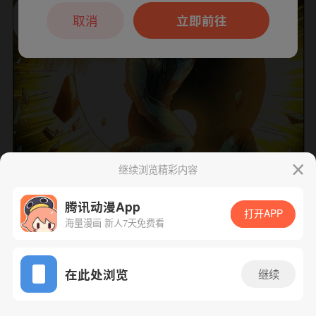
本章节仅支持App阅读，可打开App新用
户7天免费看
取消
立即前往
继续浏览精彩内容
腾讯动漫App
打开APP
海量漫画 新人7天免费看
下一话
腾漫App免费看
App免费看
在此处浏览
继续
372话 1/1