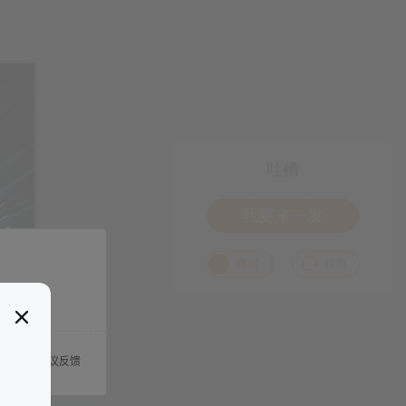
吐槽
我要来一发