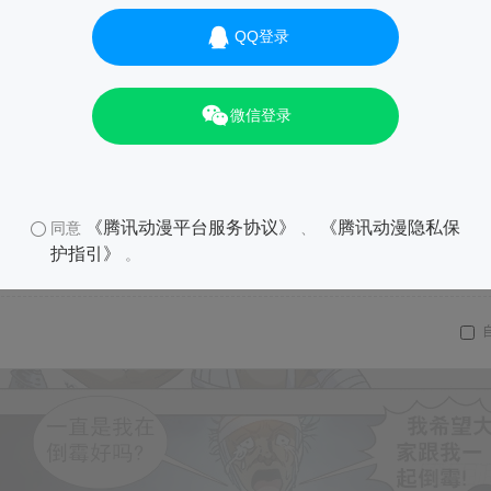
QQ登录
微信登录
《腾讯动漫平台服务协议》
《腾讯动漫隐私保
同意
、
护指引》
。