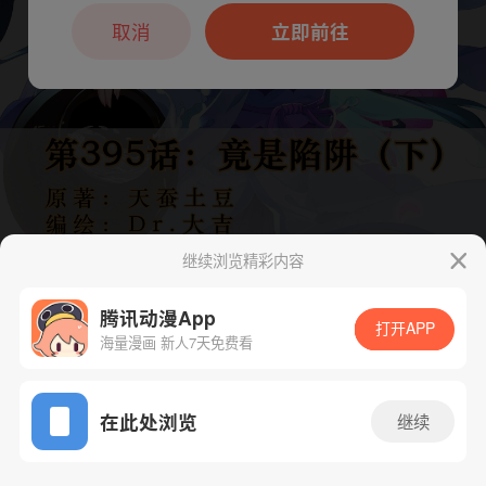
本章节仅支持App阅读，可打开App新用
户7天免费看
取消
立即前往
继续浏览精彩内容
腾讯动漫App
打开APP
海量漫画 新人7天免费看
App免费看
下一话
腾漫App免费看
在此处浏览
继续
798话 1/1